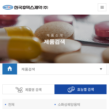
제
품
소
개
제품검색
제품검색
전체
소화성궤양용제