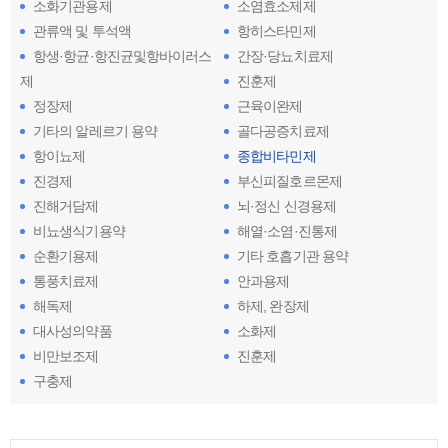
소화기관용제
소염효소제제
관류액 및 투석액
항히스타민제
항생·항균·항진균및항바이러스
간장·당뇨치료제
제
진훈제
정장제
근육이완제
기타의 알레르기 용약
골다공증치료제
항이뇨제
종합비타민제
진경제
부신피질호르몬제
진해거담제
뇌·정신 신경용제
비뇨생식기용약
해열·소염·진통제
순환기용제
기타 호흡기관 용약
통풍치료제
안과용제
해독제
하제, 완장제
대사성의약품
소화제
비만보조제
진훈제
구충제